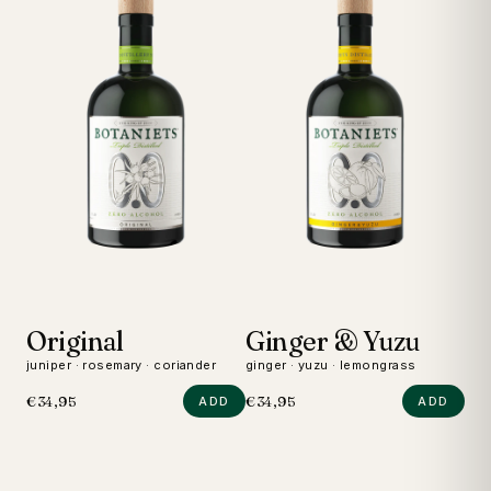
Original
Ginger & Yuzu
D
juniper · rosemary · coriander
ginger · yuzu · lemongrass
wild
€34,95
€34,95
€24
ADD
ADD