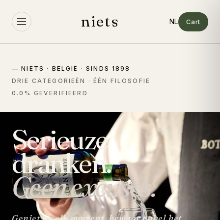
Meteen
naar de
niets
content
Cart
— NIETS · BELGIË · SINDS 1898
DRIE CATEGORIEËN · ÉÉN FILOSOFIE
0.0% GEVERIFIEERD
Serieuze
dranken.
Geen excuses.
Geniet op elk moment, bewaar enkel het