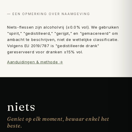
— EEN OPMERKING OVER NAAMGEVING
first
Niets-flessen zijn alcoholvrij (≤0.0% vol). We gebruiken
"spirit," "gedistilleerd," "gerijpt," en "gemacereerd" om
order.
ambacht te beschrijven, niet de wettelijke classificatie.
Volgens EU 2019/787 is "gedistilleerde drank"
gereserveerd voor dranken ≥15% vol.
Aanduidingen & methode →
Subscribe
→
niets
Geniet op elk moment, bewaar enkel het
beste.