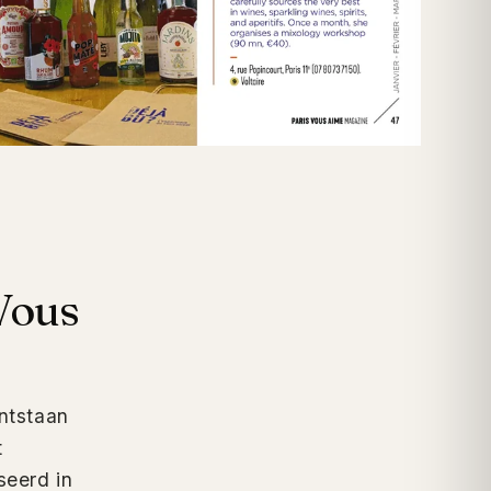
 Vous
ontstaan
t
seerd in