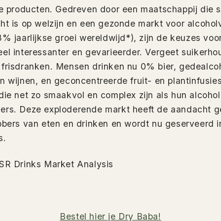
je producten. Gedreven door een maatschappij die 
ht is op welzijn en een gezonde markt voor alcoholv
8% jaarlijkse groei wereldwijd*), zijn de keuzes voo
el interessanter en gevarieerder. Vergeet suikerh
 frisdranken. Mensen drinken nu 0% bier, gedealco
n wijnen, en geconcentreerde fruit- en plantinfusie
die net zo smaakvol en complex zijn als hun alcoho
ers. Deze exploderende markt heeft de aandacht g
bbers van eten en drinken en wordt nu geserveerd i
s.
SR Drinks Market Analysis
Bestel hier je Dry Baba!