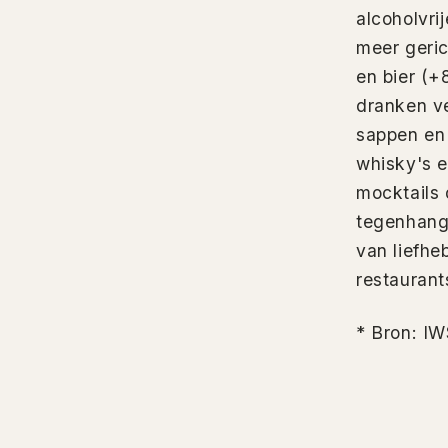
alcoholvri
meer geric
en bier (+
dranken ve
sappen en
whisky's e
mocktails 
tegenhang
van liefhe
restaurant
* Bron: IW