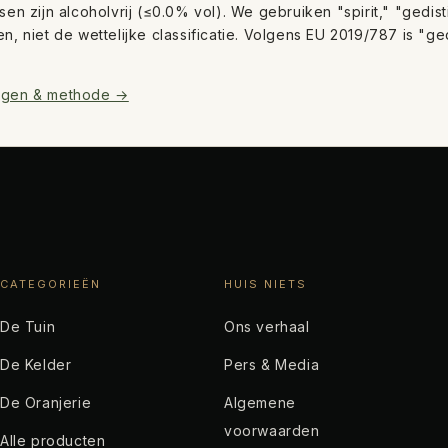
ssen zijn alcoholvrij (≤0.0% vol). We gebruiken "spirit," "gedi
en, niet de wettelijke classificatie. Volgens EU 2019/787 is 
ngen & methode →
CATEGORIEËN
HUIS NIETS
De Tuin
Ons verhaal
De Kelder
Pers & Media
De Oranjerie
Algemene
voorwaarden
Alle producten