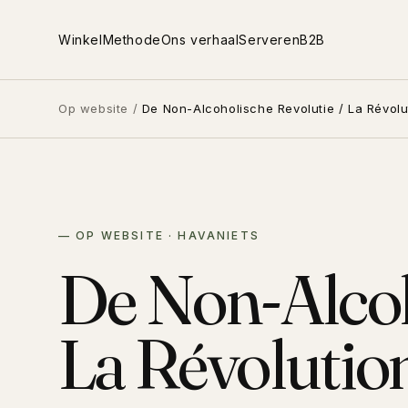
Meteen
naar de
content
Winkel
Methode
Ons verhaal
Serveren
B2B
Op website
/
De Non-Alcoholische Revolutie / La Révolu
— OP WEBSITE · HAVANIETS
De Non-Alcoh
La Révolutio