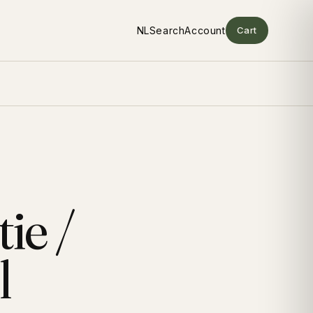
Search
Account
Cart
ie /
l