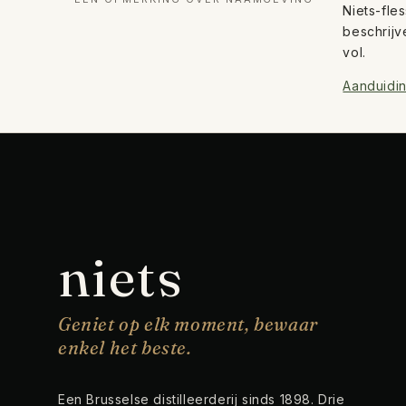
Niets-fle
beschrijv
vol.
Aanduidi
niets
Geniet op elk moment, bewaar
enkel het beste.
Een Brusselse distilleerderij sinds 1898. Drie