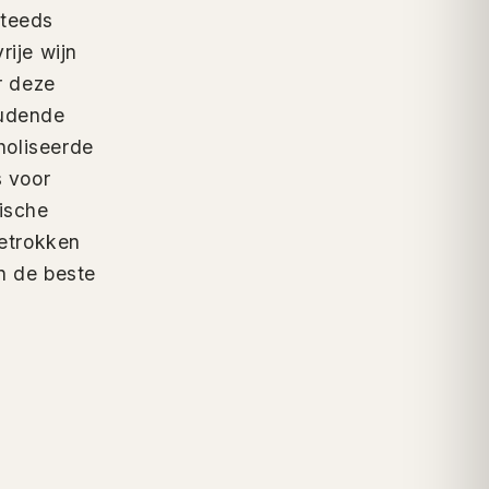
steeds
rije wijn
r deze
oudende
holiseerde
s voor
lische
etrokken
n de beste