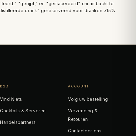
stilleerd," "gerijpt," en "gemacereerd" om ambacht te
"gedistilleerde drank" gereserveerd voor dranken ≥15%
B2B
ACCOUNT
Vind Niets
Volg uw bestelling
Cocktails & Serveren
Verzending &
Retouren
Handelspartners
Contacteer ons