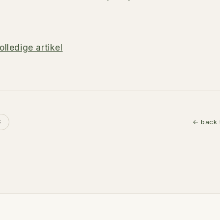
olledige artikel
← back 
S