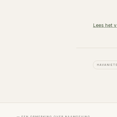
Lees het v
HAVANIET
— EEN OPMERKING OVER NAAMGEVING